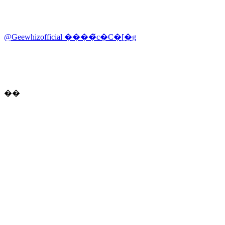
@Geewhizofficial ����̃c�C�[�g
��