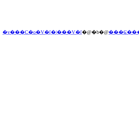
�v���C�o�V�[�|���V�[
�@�b�@
���₢��