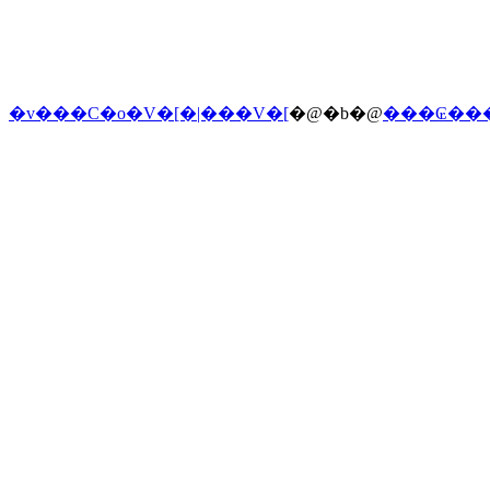
�v���C�o�V�[�|���V�[
�@�b�@
���₢��