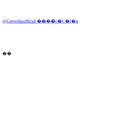
@Geewhizofficial ����̃c�C�[�g
��