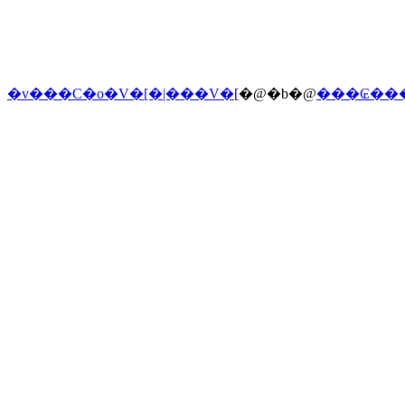
�v���C�o�V�[�|���V�[
�@�b�@
���₢��