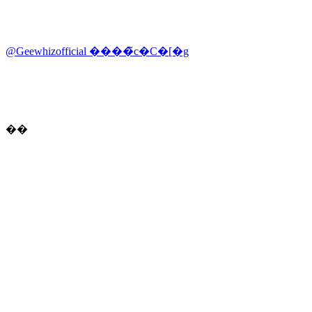
@Geewhizofficial ����̃c�C�[�g
��