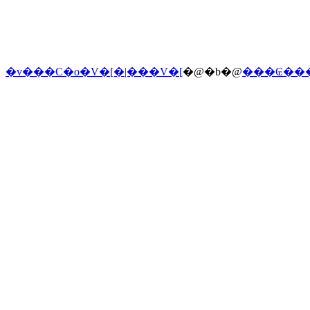
�v���C�o�V�[�|���V�[
�@�b�@
���₢��