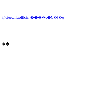
@Geewhizofficial ����̃c�C�[�g
��