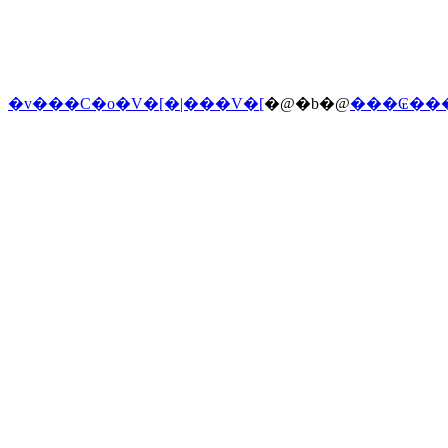
�v���C�o�V�[�|���V�[
�@�b�@
���₢��