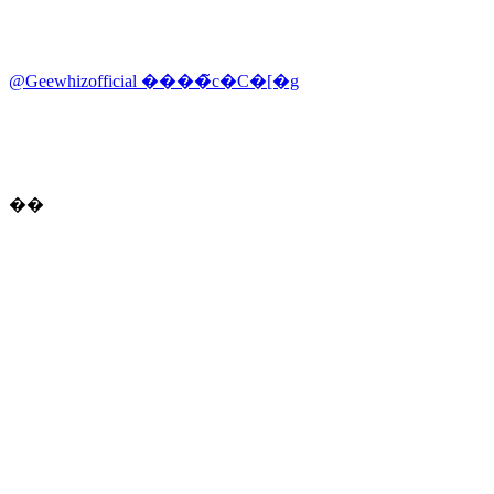
@Geewhizofficial ����̃c�C�[�g
��