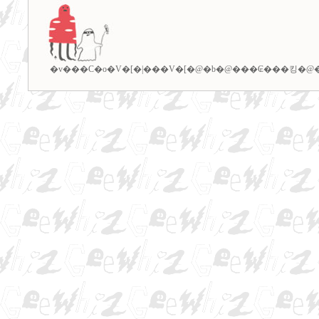
�v���C�o�V�[�|���V�[
�@�b�@
���₢���킹
�@