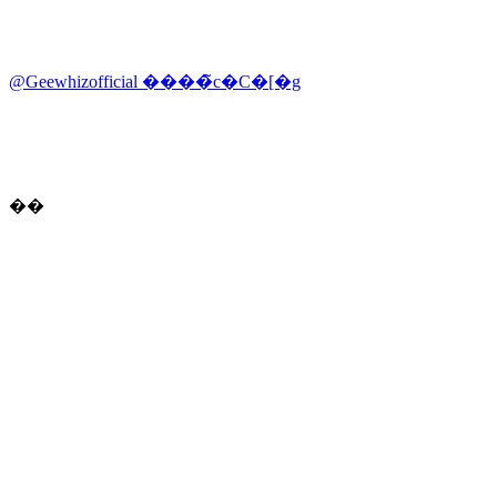
@Geewhizofficial ����̃c�C�[�g
��