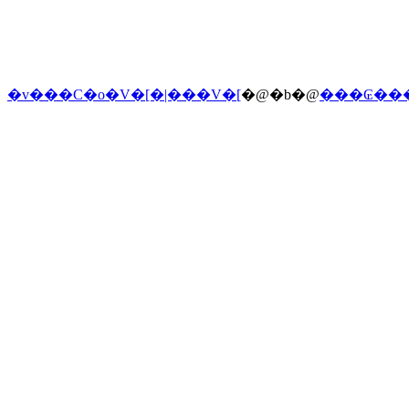
�v���C�o�V�[�|���V�[
�@�b�@
���₢��