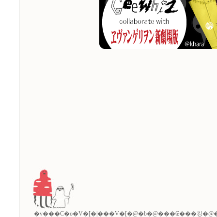
�v���C�o�V�[�|���V�[
�@�b�@
���₢���킹
�@