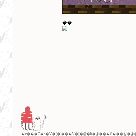
��
�v���C�o�V�[�|���V�[
�@�b�@
���₢���킹
�@