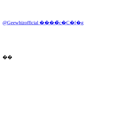
@Geewhizofficial ����̃c�C�[�g
��