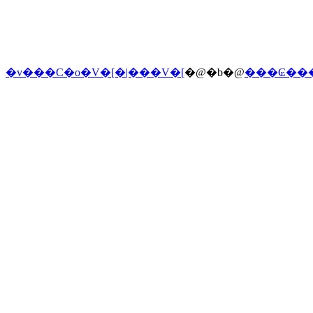
�v���C�o�V�[�|���V�[
�@�b�@
���₢��