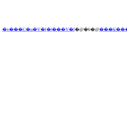
�v���C�o�V�[�|���V�[
�@�b�@
���₢��