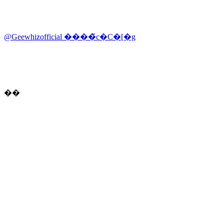
@Geewhizofficial ����̃c�C�[�g
��