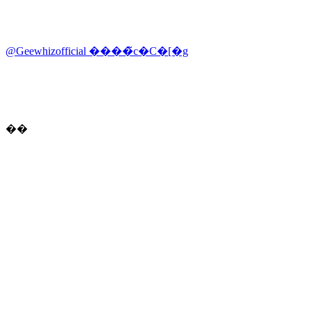
@Geewhizofficial ����̃c�C�[�g
��