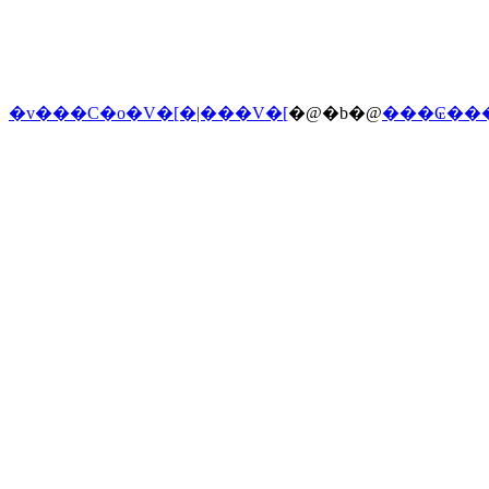
�v���C�o�V�[�|���V�[
�@�b�@
���₢��