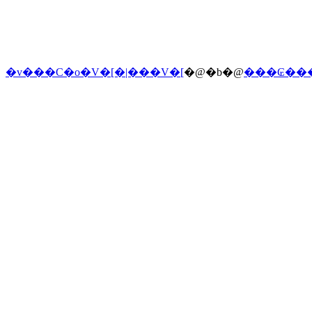
�v���C�o�V�[�|���V�[
�@�b�@
���₢��