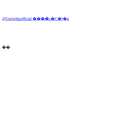
@Geewhizofficial ����̃c�C�[�g
��