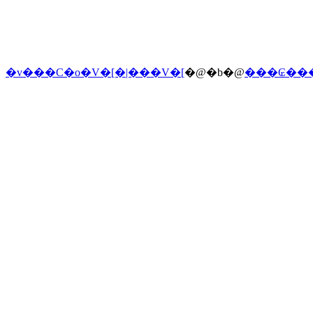
�v���C�o�V�[�|���V�[
�@�b�@
���₢��