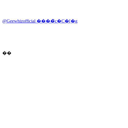
@Geewhizofficial ����̃c�C�[�g
��